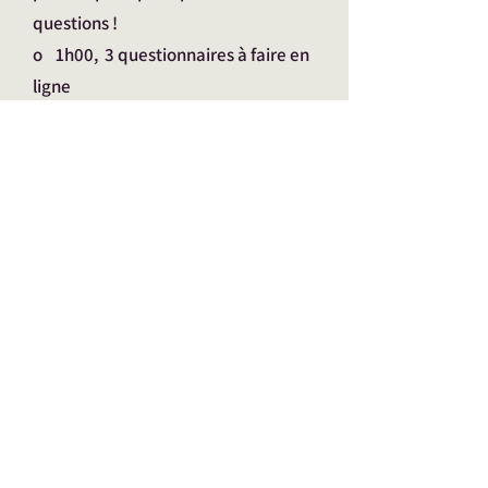
questions !
o 1h00, 3 questionnaires à faire en
ligne
Un test sur les intelligences
Multiples
Un test de personnalité (BF5)
Un test sur les intérêts
professionnels (Riasec)
o 2h00, Tu passes à l’action ; travail
d’investigation sur les fiches
métiers, les voies professionnelles et
les études supérieures. Tu es acteur
de ton orientation.
o 1h30 restitution des résultats en
présence des parents ou en vidéo,